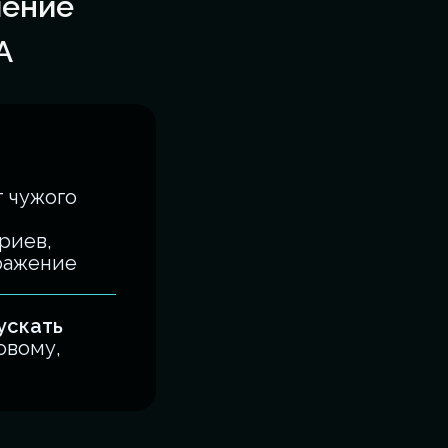
ление
А
 чужого
риев,
ражение
ускать
овому,