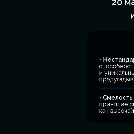
20 м
•
Нестанда
способност
и уникальн
предугадыв
•
Смелость
принятие с
как высоча