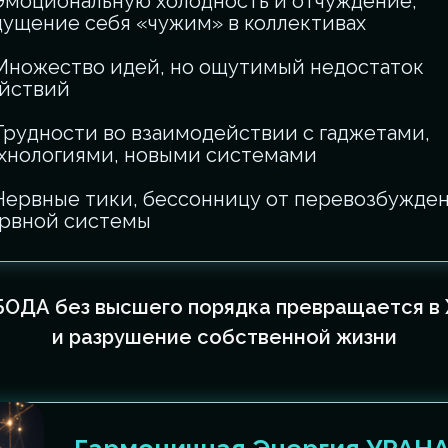
Эмоциональную холодность и отчуждение,
ущение себя «чужим» в коллективах
Множество идей, но ощутимый недостаток
йствий
Трудности во взаимодействии с гаджетами,
хнологиями, новыми системами
Нервные тики, бессонницу от перевозбужде
рвной системы
ОДА без высшего порядка превращается в
и разрушение собственной жизни