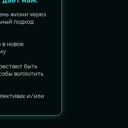
 дает нам:
ень жизни через
ьный подход
 в новое
му
ерестают быть
собы воплотить
лективах и/или