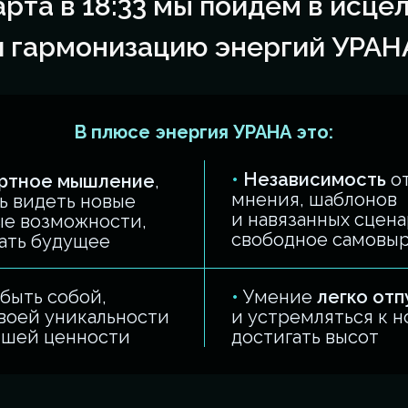
арта в 18:33 мы пойдём в исце
и гармонизацию энергий УРАН
В плюсе энергия УРАНА это:
•
Независимость
от
ртное мышление
,
мнения, шаблонов
ь видеть новые
и навязанных сцена
ые возможности,
свободное самовы
ать будущее
быть собой,
•
Умение
легко отп
воей уникальности
и устремляться к н
йшей ценности
достигать высот