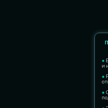
П
●
и 
●
от
●
по