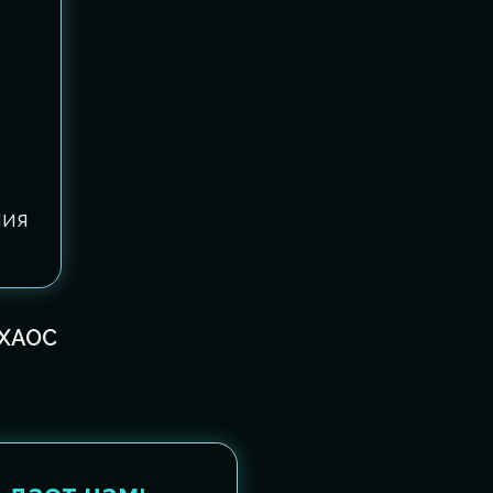
ния
 ХАОС