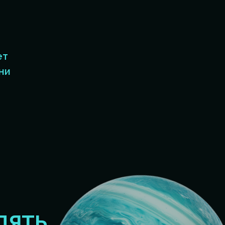
ет
ни
ЛЯТЬ