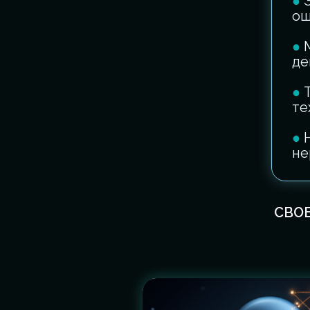
●
ощ
●
де
●
те
●
не
СВОБ